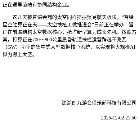
正在通导范畴有协同结构企业。
这几天被普遍会商的太空同样提振贸易航天板块。“智绘
星空胜算正在天——太空扶植工做推进会”日前正在举办，旨
正在前瞻结构太空数据核心，抢占新型算力成长先机。按照方
案，打算正在700～800公里晨昏轨道扶植运营跨越千兆瓦
（GW）功率的集中式大型数据核心系统，以实现将大规模AI
算力搬上太空。
建湖j9·九游会俱乐部科技有限公司
2025-12-02 21:50