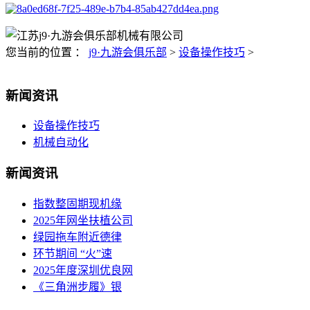
您当前的位置 ：
j9·九游会俱乐部
>
设备操作技巧
>
新闻资讯
设备操作技巧
机械自动化
新闻资讯
指数整固期现机缘
2025年网坐扶植公司
绿园拖车附近德律
环节期间 “火”速
2025年度深圳优良网
《三角洲步履》银