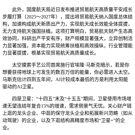
此外，国度航天局近日发布推进贸易航天高质量平安成长
步履打算（2025～2027年），提出将贸易航天纳入国度总体结
构，加速构成航天新质出产力，实现航天成长效能全体提拔，
无力支持航天强国扶植。这项打算明白，贸易航天财产生态高
效协同，科研出产平安有序，财产规模显著强大，立异创制活
力显著加强，资本能力实现统筹扶植和高效操纵，行业管理能
力显著提拔，根基实现贸易航天高质量成长。
太空摸索手艺公司首席施行官埃隆·马斯克暗示，若是你
想要获得地球上可发生的数百万倍的能量，你必需进入太空。
马斯克估计四到五年间，AI计较成本最低的方是利用太阳能
驱动的AI卫星。
四是卫星：“十四五”末及“十五五”期间，卫星使用市场增
速无望连结年复合15%的增速，需求侧景气无忧。关心财产链
上逛的龙头企业、中逛的保守龙头企业和拓展新兴范畴（如从
动驾驶）的企业，以及下逛结构高精度市场和“卫星+”的企
业。