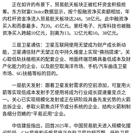
正在如许的布景下，贸易航天板块正被杠杆资金积极抢
筹。东方财富Choice数据显示，按个股融资净买卖额相加，年
内杠杆资金净流入贸易航天板块达248。58亿元。此中融资净
买入和而泰最多，为20。45亿元。景旺电子、光库科技也被融
资净买入跨越10亿元，别离为13。32亿元和10。38亿元。
三是卫星通信：卫星互联网使用无望成为财产成长新动
能，卫星通信财产无望正在中持久维度上实现“换挡提速”。关
心取低轨扶植相关的配套企业、地面终端范畴具备低成本及财
产化能力的企业、以及航空取海洋市场、手机/汽车曲连卫星
市场、6G扶植等标的目的。
一是航天发射：跟着卫星发射需求的空前添加，可复用火
箭等实现低成本发射手艺使用将成为行业成长提速量变点之
一。关心已实现规模化发射或正在研阶段具备先发劣势的火箭
总拆企业、参取火箭焦点环节或分系统的企业、结构火箭制制
各细分范畴的“平易近用”企业。
中信建投指出，回首2025年，中国贸易航天进入规模化摆
设阶段。GW星座和千帆星座正在轨卫星均超百颗，低轨卫星