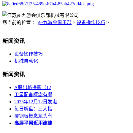
您当前的位置 ：
j9·九游会俱乐部
>
设备操作技巧
>
新闻资讯
设备操作技巧
机械自动化
新闻资讯
A股出格提醒（12
卫星配备概念有哪
2025年12月12日发电
每日解盘：三大指
覆铜板概念龙头有
高层平易近用建建