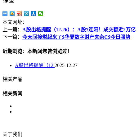
标签
本文网址：
上一篇：
A股出格提醒（12-26）：A股7连阳！成交额近2万亿
下一篇：
今天间接燃起来了$华夏数字财产夹杂C$今日强势
近期浏览：本新闻您曾浏览过！
A股出格提醒（12
2025-12-27
相关产品
相关新闻
关于我们