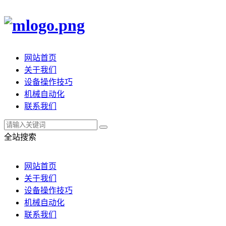
网站首页
关于我们
设备操作技巧
机械自动化
联系我们
全站搜索
网站首页
关于我们
设备操作技巧
机械自动化
联系我们