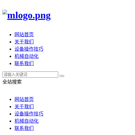
网站首页
关于我们
设备操作技巧
机械自动化
联系我们
全站搜索
网站首页
关于我们
设备操作技巧
机械自动化
联系我们