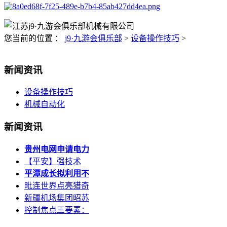
您当前的位置 ：
j9·九游会俱乐部
>
设备操作技巧
>
新闻资讯
设备操作技巧
机械自动化
新闻资讯
贵州电网申请电力
【平安】强技术
平潭成长拟利用不
毗连世界点亮猎奇
新疆机场集团昭苏
控制焦点三要素：