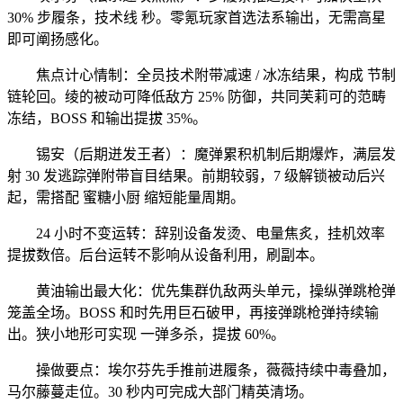
30% 步履条，技术线 秒。零氪玩家首选法系输出，无需高星
即可阐扬感化。
焦点计心情制：全员技术附带减速 / 冰冻结果，构成 节制
链轮回。绫的被动可降低敌方 25% 防御，共同芙莉可的范畴
冻结，BOSS 和输出提拔 35%。
锡安（后期迸发王者）：魔弹累积机制后期爆炸，满层发
射 30 发逃踪弹附带盲目结果。前期较弱，7 级解锁被动后兴
起，需搭配 蜜糖小厨 缩短能量周期。
24 小时不变运转：辞别设备发烫、电量焦炙，挂机效率
提拔数倍。后台运转不影响从设备利用，刷副本。
黄油输出最大化：优先集群仇敌两头单元，操纵弹跳枪弹
笼盖全场。BOSS 和时先用巨石破甲，再接弹跳枪弹持续输
出。狭小地形可实现 一弹多杀，提拔 60%。
操做要点：埃尔芬先手推前进履条，薇薇持续中毒叠加，
马尔藤蔓走位。30 秒内可完成大部门精英清场。