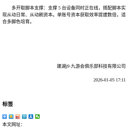
多开取脚本支撑：支撑 5 台设备同时正在线，搭配脚本实
现从动日常、从动刷资本。单账号资本获取效率提拔数倍，适
合多脚色培育。
建湖j9·九游会俱乐部科技有限公司
2026-01-05 17:11
标签
本文网址：