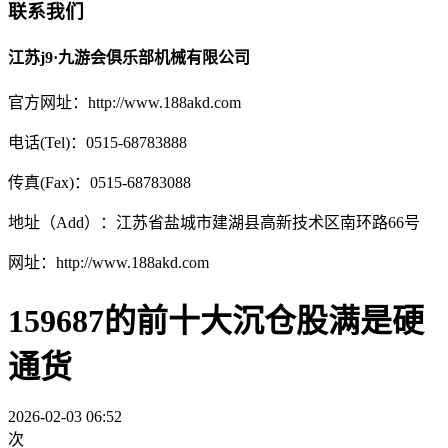
联系我们
江苏j9·九游会俱乐部机械有限公司
官方网址：http://www.188akd.com
电话(Tel)：0515-68783888
传真(Fax)：0515-68783088
地址（Add）：江苏省盐城市建湖县高新技术区南环路66号
网址：http://www.188akd.com
159687的前十大沉仓股满是硬
通货
2026-02-03 06:52
次