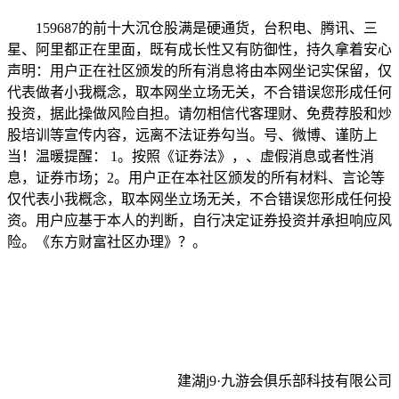
159687的前十大沉仓股满是硬通货，台积电、腾讯、三
星、阿里都正在里面，既有成长性又有防御性，持久拿着安心
声明：用户正在社区颁发的所有消息将由本网坐记实保留，仅
代表做者小我概念，取本网坐立场无关，不合错误您形成任何
投资，据此操做风险自担。请勿相信代客理财、免费荐股和炒
股培训等宣传内容，远离不法证券勾当。号、微博、谨防上
当！温暖提醒： 1。按照《证券法》，、虚假消息或者性消
息，证券市场；2。用户正在本社区颁发的所有材料、言论等
仅代表小我概念，取本网坐立场无关，不合错误您形成任何投
资。用户应基于本人的判断，自行决定证券投资并承担响应风
险。《东方财富社区办理》？。
建湖j9·九游会俱乐部科技有限公司