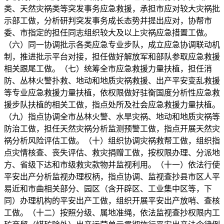
类、天然灾祸类等突发事务应急救援，承担市应对较大灾祸批
示部工做，分析研判突发事务成长态势并提出应对，协帮市
委、市指定的担任同志组织较大及以上灾祸应急措置工做。
（六）同一协调批示各类应急专业步队，成立应急协调联动机
制，推进批示平台对接，担任做好解放军和部队参取应急救援
相关跟尾工做。（七）统筹全市应急救援力量扶植，担任消
防、丛林火警扑救、地动和地质灾祸救援、出产平安变乱救援
等专业应急救援力量扶植，依权限做好驻衡国度分析性应急救
援步队扶植的相关工做，指点处所及社会应急救援力量扶植。
（九）指点协调全市丛林火警、水旱灾祸、地动和地质灾祸等
防治工做，担任天然灾祸分析监测预警工做，指点开展天然灾
祸分析风险评估工做。（十）组织协调灾祸救帮工做，组织指
点灾情核查、丧失评估、救灾捐赠工做，按权限办理、分派地
方、省级下达和市级救灾款物并监视利用。（十一）依法行使
平安出产分析监视办理权柄，指点协调、监视查抄县市区人平
易近和市曲相关部分、园区（含开辟区、工业集中区等，下
同）办理机构的平安出产工做，组织开展平安出产放哨、查核
工做。（十二）按照分级、属地准绳，依法监视查抄权限内工