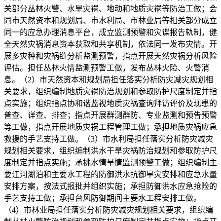
关部分丛林火警、水旱灾祸、地动和地质灾祸等防治工做；会
同市天然资本和规划局、市水利局、市林业局等相关部分成立
同一的应急办理消息平台，成立监测预警和灾谍报告轨制，健
全天然灾祸消息资本获取和共享机制，依法同一发布灾情。开
展多灾种和灾祸链分析监测预警，指点开展天然灾祸分析风险
评估。担任丛林火情监测预警工做，发布丛林火险、火警消
息。（2）市天然资本和规划局担任落实分析防灾减灾规划相
关要求，组织编制地质灾祸防治规划和参取防护尺度制定并指
点实施；组织指点协和谐监视地质灾祸查询拜访评价及现患的
普查、详查、排查；指点开展群测群防、专业监测和预告预警
等工做，指点开展地质灾祸工程管理工做；承担地质灾祸应急
救援的手艺支持工做。（3）市水利局担任落实分析防灾减灾
规划相关要求，组织编制洪水干旱灾祸防治规划和参取防护尺
度制定并指点实施；承挑水情旱情监测预警工做；组织编制主
要江河湖泊和主要水工程的防御洪水抗御旱灾安排和应急水量
安排方案，按法式报批并组织实施；承担防御洪水应急抢险的
手艺支持工做；承担台风防御期间主要水工程安排工做。
（4）市林业局担任落实分析防灾减灾规划相关要求，组织编