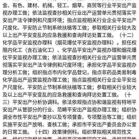
金、有色、建材、机械、轻工、烟草、商贸等行业平安出产监
视办理工做；依法监视查抄相关行业出产运营单元贯彻落实平
安出产法令律例和尺度环境；指点监视相关行业企业平安出产
尺度化、平安防止节制系统扶植等工做；参取相关行业较大及
以上出产平安变乱的应急救援和查询拜访处置工做。（十二）
化学品平安监视办理科（烟花爆仗平安监视办理科）。担任权
限内化工（含石油化工）、化学品平安出产监视办理和烟花爆
仗平安监视办理工做；依法监视查抄相关行业出产运营单元贯
彻落实平安出产法令律例和尺度环境；承担化学品平安监视办
理分析工做；组织指点市内化学品登记，指点非药品类易制毒
化学品出产运营监视办理工做；指点监视相关行业企业平安出
产尺度化、平安防止节制系统扶植等工做；参取相关行业较大
及以上出产平安变乱的应急救援和查询拜访处置工做。（十
三）平安出产分析协调科。依法依规指点协和谐监视有特地平
安出产从管部分的行业、范畴平安出产监视办理工做；组织协
调全市性平安出产查抄以及专项督查、专项整治等工做；组织
实施平安出产放哨、查核工做；承担市平安出产委员会办公室
的日常工做。（十四）政策律例科。组织草拟相关规范性文