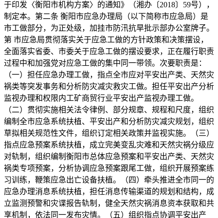
于印发〈衡阳市机构方案〉的通知》（湘办〔2018〕59号），
制定本。第二条 衡阳市应急办理局（以下简称市应急局）是
市工做部分，为正处级，加挂市防汛抗旱批示部办公室牌子。
第 市应急局贯彻落实关于应急工做的方针政策和决策摆设，
全面落实省委、市委关于应急工做的摆设要求，正在履行职责
过程中和加强党对应急工做的集中同一带领。次要职责是：
（一）担任应急办理工做，指点全市应对平安出产类、天然灾
祸类等突发事务和分析防灾减灾救灾工做。担任平安出产分析
监视办理和权限内工矿商贸行业平安出产监视办理工做。
（二）贯彻实施相关法令律例、部分规章、规程和尺度，组织
编制全市应急系统扶植、平安出产和分析防灾减灾规划，组织
草拟相关规范性文件，组织订定相关政策并监视实施。（三）
指点应急预案系统扶植，成立完美变乱灾难和天然灾祸分级应
对轨制，组织编制衡阳市总体应急预案和平安出产类、天然灾
祸类专项预案，分析协调应急预案跟尾工做，组织开展预案练
习训练，鞭策应急出亡设备扶植。（四）牵头推进全市同一的
应急办理消息系统扶植，担任消息传输渠道的规划和结构，成
立监测预警和灾谍报告轨制，健全天然灾祸消息资本获取和共
享机制，依法同一发布灾情。（五）组织指点协调平安出产