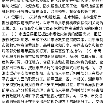
制丛林火警防治规划和参取防护尺度制定并指点实施；指点开
展防火巡护、火源办理、防火设备扶植等工做；组织指点国有
林场林区开展防火宣布道育、监测预警、督促查抄等工做。
（5）需要时，市天然资本和规划局、市水利局、市林业局等
部分能够提请市应急局，以市应急批示机构表面摆设相关防治
工做。2。 取市商务和粮食局正在救灾物资储蓄方面的职责分
工。（1）市应急局担任提出市级救灾物资的储蓄需求，担任
按权限提出地方、省级下达和市级救灾物资的决策，组织编制
市级救灾物资储蓄规划、品种目次和尺度，会同市商务和粮食
局等部分确定年度购买打算，按照需要下达指令。（2）市商
务和粮食局按照市级救灾物资储蓄规划、品种目次和尺度、年
度购买打算，担任地方、省级下达和市级救灾物资的收储、轮
换和日常办理，按照市应急局的指令按法式组织调出。3。 取
湖南煤矿平安监察局衡阳、耒阳市人平易近相关部分正在煤矿
平安出产方面的职责分工。按照国度、省、市相关，湖南煤矿
平安监察局衡阳担任煤矿平安出产国度监察；市应急局担任煤
矿平安出产分析监视办理；耒阳市人平易近相关部分担任耒阳
市行政区域内煤矿平安出产监视办理工做。4。 取市、市交通
运输局等部分正在平安出产监视办理方面的职责分工。、交通