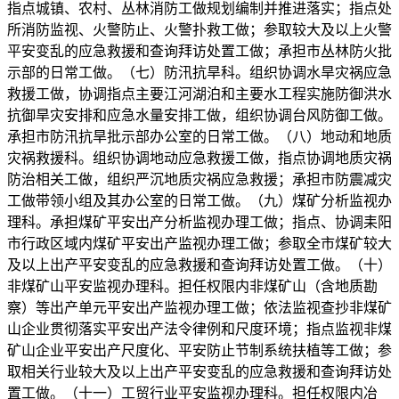
指点城镇、农村、丛林消防工做规划编制并推进落实；指点处
所消防监视、火警防止、火警扑救工做；参取较大及以上火警
平安变乱的应急救援和查询拜访处置工做；承担市丛林防火批
示部的日常工做。（七）防汛抗旱科。组织协调水旱灾祸应急
救援工做，协调指点主要江河湖泊和主要水工程实施防御洪水
抗御旱灾安排和应急水量安排工做，组织协调台风防御工做。
承担市防汛抗旱批示部办公室的日常工做。（八）地动和地质
灾祸救援科。组织协调地动应急救援工做，指点协调地质灾祸
防治相关工做，组织严沉地质灾祸应急救援；承担市防震减灾
工做带领小组及其办公室的日常工做。（九）煤矿分析监视办
理科。承担煤矿平安出产分析监视办理工做；指点、协调耒阳
市行政区域内煤矿平安出产监视办理工做；参取全市煤矿较大
及以上出产平安变乱的应急救援和查询拜访处置工做。（十）
非煤矿山平安监视办理科。担任权限内非煤矿山（含地质勘
察）等出产单元平安出产监视办理工做；依法监视查抄非煤矿
山企业贯彻落实平安出产法令律例和尺度环境；指点监视非煤
矿山企业平安出产尺度化、平安防止节制系统扶植等工做；参
取相关行业较大及以上出产平安变乱的应急救援和查询拜访处
置工做。（十一）工贸行业平安监视办理科。担任权限内冶