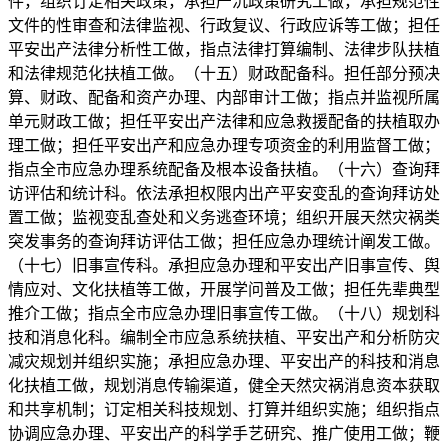
件，组织订定相关政策，承担严沉政策研究工做，承担规范性
文件的性审查和法律监视、行政复议、行政应诉等工做；担任
平安出产法律分析性工做，指点法律打算编制、法律步队扶植
和法律规范化扶植工做。（十五）财政配备科。担任部分预决
算、财政、配备和资产办理、内部审计工做；指点并监视所属
单元财政工做；担任平安出产法律和应急救援配备的扶植取办
理工做；担任平安出产和应急办理专项资金的利用监督工做；
指点全市应急办理系统配备及根本设备扶植。（十六）查询拜
访评估和统计科。依法承担权限内出产平安变乱的查询拜访处
置工做；监视变乱查处和义务逃查环境；组织开展天然灾祸类
突发事务的查询拜访评估工做；担任应急办理统计阐发工做。
（十七）旧事宣传科。承担应急办理和平安出产旧事宣传、舆
情应对、文化扶植等工做，开展学问普及工做；担任先辈典型
推介工做；指点全市应急办理旧事宣传工做。（十八）规划科
技和消息化科。编制全市应急系统扶植、平安出产和分析防灾
减灾规划并组织实施；承担应急办理、平安出产的科技和消息
化扶植工做，规划消息传输渠道，健全天然灾祸消息资本获取
和共享机制；订定相关科技规划、打算并组织实施；组织指点
协调应急办理、平安出产的科学手艺研究、推广使用工做；鞭