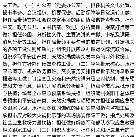
关工做。（一）办公室（党委办公室）。担任机关文电处置、
秘书事务、会议组织、机要保密、后勤保障等日常运转工做；
担任局带领交办和会议决定事项的组织协和谐督查督办；担任
平安、政务公开、文书档案、欢迎、分析管理、提案打点等工
做；担任公函、分析性文件、主要演讲的草拟、审核及调研、
消息分析等工做；担任局带领主要勾当的放置协调；订定机关
的各项工做法则和轨制；组织开展应急办理对交际流取合做，
组织参取平安出产类、天然灾祸类等突发事务的对外救援工
做；担任方针办理绩效查核工做。（二）应急批示核心。承担
应急值守、机关政务值班、突发事务安排措置批示及消息收集
报送等工做；订定变乱灾难和天然灾祸分级应对轨制，发布预
警和灾情消息，组织开展消息分析研判；指点全市应急批示核
心扶植；统筹全市应急预案系统扶植；组织编制衡阳市总体应
急预案和平安出产类、天然灾祸类专项预案并担任各类应急预
案跟尾协调；承担预案练习训练的组织实施和指点监视工做；
承担市应对较大灾祸批示部的现场协调保障工做；指点处所及
社会应急救援力量扶植；担任做好解放军和部队参取应急救援
相关跟尾工做。（三）组织人事科。担任机关和所属单元的干