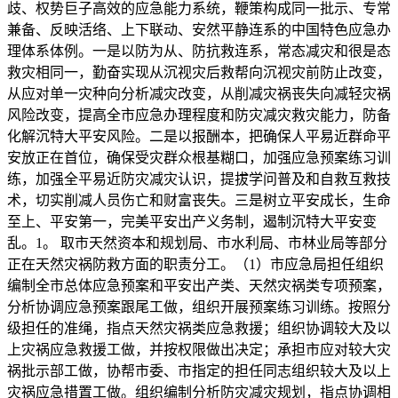
歧、权势巨子高效的应急能力系统，鞭策构成同一批示、专常
兼备、反映活络、上下联动、安然平静连系的中国特色应急办
理体系体例。一是以防为从、防抗救连系，常态减灾和很是态
救灾相同一，勤奋实现从沉视灾后救帮向沉视灾前防止改变，
从应对单一灾种向分析减灾改变，从削减灾祸丧失向减轻灾祸
风险改变，提高全市应急办理程度和防灾减灾救灾能力，防备
化解沉特大平安风险。二是以报酬本，把确保人平易近群命平
安放正在首位，确保受灾群众根基糊口，加强应急预案练习训
练，加强全平易近防灾减灾认识，提拔学问普及和自救互救技
术，切实削减人员伤亡和财富丧失。三是树立平安成长，生命
至上、平安第一，完美平安出产义务制，遏制沉特大平安变
乱。1。 取市天然资本和规划局、市水利局、市林业局等部分
正在天然灾祸防救方面的职责分工。（1）市应急局担任组织
编制全市总体应急预案和平安出产类、天然灾祸类专项预案，
分析协调应急预案跟尾工做，组织开展预案练习训练。按照分
级担任的准绳，指点天然灾祸类应急救援；组织协调较大及以
上灾祸应急救援工做，并按权限做出决定；承担市应对较大灾
祸批示部工做，协帮市委、市指定的担任同志组织较大及以上
灾祸应急措置工做。组织编制分析防灾减灾规划，指点协调相