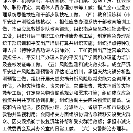
部人事、机构编制、年度查核、干部档案、劳动工资、社会保
障、职称评定、离退休人员办理办事等工做；指点全市应急办
理系统思惟扶植和干部步队扶植工做。（四）教育锻炼科（市
平安出产测验查核核心）。担任应急办理系统干部教育培训工
做，指点应急救援步队教育锻炼；组织指点应急办理社会带动
工做；组织开展干部职工心理健康办事工做；制定应急办理系
统干部培训和平安出产培训打算并组织实施；组织指点特种功
课人员（特种设备功课人员除外）、工矿商贸出产运营单元次
要担任人、平安出产办理人员的平安出产学问和办理能力培训
及查核发证等工做。（五）风险监测和减灾救灾科。成立严沉
平安出产风险监测预警和评估论证机制，承担天然灾祸分析监
测预警工做，组织开展天然灾祸分析风险取减灾能力查询拜访
评估；承担灾情核查、丧失评估、灾谍报告、救灾捐赠等灾祸
救帮工做；订定应急物资储蓄规划和需求打算；组织成立应急
物资共用共享和协调机制；组织协调主要应急物资的储蓄、调
拨和告急配送，按权限办理、分派地方、省级下达和市级救灾
款物并监视利用；会同相关方面组织协调告急转移安设受灾群
众、因灾毁损衡宇恢复沉建补帮和受灾群活救帮；承担市减灾
工做委员会及其办公室的日常工做。（六）火警防治办理科。