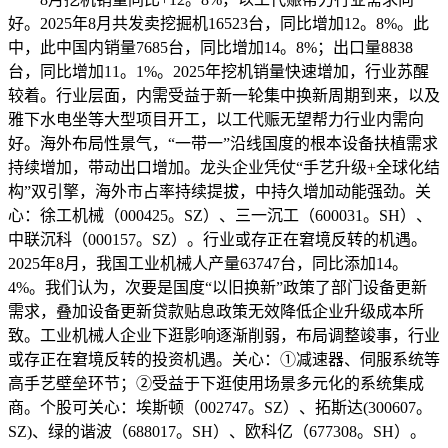
好。2025年8月共发卖挖掘机16523台，同比增加12。8%。此
中，此中国内销量7685台，同比增加14。8%；出口量8838
台，同比增加11。1%。2025年挖机销量快速增加，行业苏醒
较着。行业层面，内需受益于新一轮集中换新周期到来，以及
雅下水电坐等大型项目开工，以工代赈无望帮力行业内需向
好。海外布局性景气，“一带一”沿线国度的根本设备扶植需求
持续增加，带动出口增加。龙头企业凭仗“手艺升级+全球化结
构”双引擎，海外市占率持续提拔，中持久增加动能强劲。关
心：徐工机械（000425。SZ）、三一沉工（600031。SH）、
中联沉科（000157。SZ）。行业或存正在窘境反转的机遇。
2025年8月，我国工业机械人产量63747台，同比添加14。
4%。我们认为，次要是国度“以旧换新”政策了部门设备更新
需求，叠加设备更新贷款贴息政策无效降低企业升级成本所
致。工业机械人企业下逛影响逐渐削弱，布局调整竣事，行业
或存正在窘境反转的投资机遇。关心：①减速器、伺服系统等
高手艺壁垒环节；②受益于下逛使用场景多元化的系统集成
商。个股可关心：埃斯顿（002747。SZ）、拓斯达(300607。
SZ)、绿的谐波（688017。SH）、欧科亿（677308。SH）。