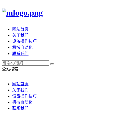
网站首页
关于我们
设备操作技巧
机械自动化
联系我们
全站搜索
网站首页
关于我们
设备操作技巧
机械自动化
联系我们