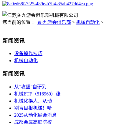
您当前的位置 ：
j9·九游会俱乐部
>
机械自动化
>
新闻资讯
设备操作技巧
机械自动化
新闻资讯
从“攻坚”自研到
机械ETF（516960）涨
机械化换人、从动
别盲目报机械！哈
2025从动化展会消息
成都会属高职院校