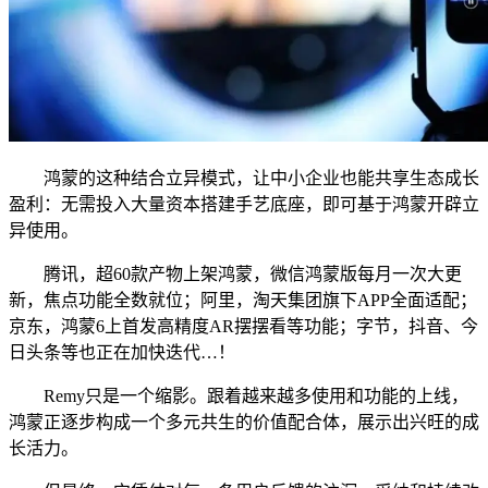
鸿蒙的这种结合立异模式，让中小企业也能共享生态成长
盈利：无需投入大量资本搭建手艺底座，即可基于鸿蒙开辟立
异使用。
腾讯，超60款产物上架鸿蒙，微信鸿蒙版每月一次大更
新，焦点功能全数就位；阿里，淘天集团旗下APP全面适配；
京东，鸿蒙6上首发高精度AR摆摆看等功能；字节，抖音、今
日头条等也正在加快迭代…！
Remy只是一个缩影。跟着越来越多使用和功能的上线，
鸿蒙正逐步构成一个多元共生的价值配合体，展示出兴旺的成
长活力。