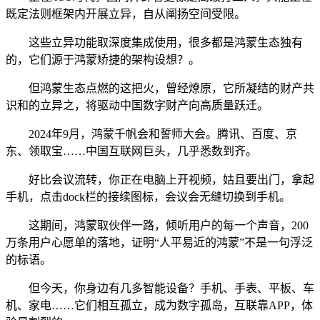
既定法则框架内开展立异，自从阐扬空间受限。
这些立异功能取深度集成使用，很多都是鸿蒙生态独有
的，它们源于鸿蒙矫捷的架构设想？。
但鸿蒙生态点燃的这把火，曾经燎原，它所凝结的财产共
识和的立异之，将驱动中国数字财产向高质量跃迁。
2024年9月，鸿蒙千帆会和誓师大会。腾讯、百度、京
东、领取宝……中国互联网巨头，几乎悉数到齐。
好比会议流转，你正在电脑上开视频，姑且要出门，拿起
手机，点击dock栏的接续图标，会议会无缝切换到手机。
这期间，鸿蒙取伙伴一路，倾听用户的每一个声音，200
万条用户心愿单的落地，证明“人平易近的鸿蒙”不是一句浮泛
的标语。
但今天，你身边有几多智能设备？手机、手表、平板、车
机、家电……它们相互孤立，成为数字孤岛，互联靠APP，体