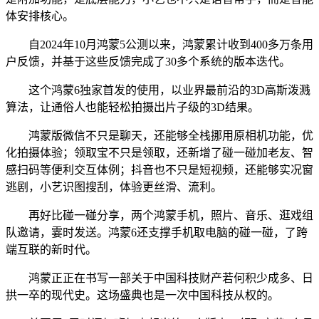
体安排核心。
自2024年10月鸿蒙5公测以来，鸿蒙累计收到400多万条用
户反馈，并基于这些反馈完成了30多个系统的版本迭代。
这个鸿蒙6独家首发的使用，以业界最前沿的3D高斯泼溅
算法，让通俗人也能轻松拍摄出片子级的3D结果。
鸿蒙版微信不只是聊天，还能够全栈挪用原相机功能，优
化拍摄体验；领取宝不只是领取，还新增了碰一碰加老友、智
感扫码等便利交互体例；抖音也不只是短视频，还能够实况窗
逃剧，小艺识图搜刮，体验更丝滑、流利。
再好比碰一碰分享，两个鸿蒙手机，照片、音乐、逛戏组
队邀请，霎时发送。鸿蒙6还支撑手机取电脑的碰一碰，了跨
端互联的新时代。
鸿蒙正正在书写一部关于中国科技财产若何积少成多、日
拱一卒的现代史。这场盛典也是一次中国科技从权的。