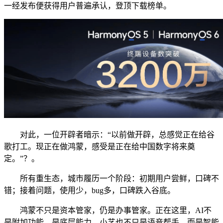
一经发布便获得用户普遍承认，登顶下载榜单。
对此，一位开辟者暗示：“以前做开辟，总感觉正在给谷
歌打工。现正在做鸿蒙，感受是正在给中国数字将来奠
定。”？。
所有重生态，城市履历一个阶段：初期用户尝鲜，口碑不
错；接着问题，使用少，bug多，口碑跌入谷底。
鸿蒙不只是资本管家，仍是办事管家。正在这里，AI不
是附加功能，是底层能力，小艺也不只是语音帮手，而是智能