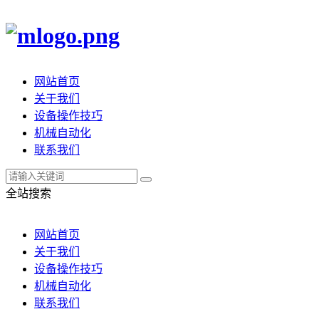
网站首页
关于我们
设备操作技巧
机械自动化
联系我们
全站搜索
网站首页
关于我们
设备操作技巧
机械自动化
联系我们